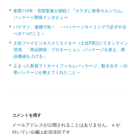
創業110年・安部製菓が挑戦！『カラダに骨骨カルシウム』
パッケージ開発インタビュー
パケマツ、逮捕寸前！ ～パッケージネーミングで必ずやる
べき1つのこと～
土佐フードビジネスクリエイター（土佐FBC)にてオンライン
登壇 「商品開発・プロモーション ‐パッケージを変え、商
品価値を上げる‐」
止まった新規ラミネートフィルムパッケージ、動き出す ～白
黒パッケージが教えてくれたこと～
コメントを残す
メールアドレスが公開されることはありません。
※
が
付いている欄は必須項目です