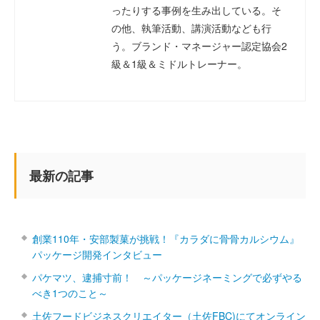
ったりする事例を生み出している。そ
の他、執筆活動、講演活動なども行
う。ブランド・マネージャー認定協会2
級＆1級＆ミドルトレーナー。
最新の記事
創業110年・安部製菓が挑戦！『カラダに骨骨カルシウム』
パッケージ開発インタビュー
パケマツ、逮捕寸前！ ～パッケージネーミングで必ずやる
べき1つのこと～
土佐フードビジネスクリエイター（土佐FBC)にてオンライン