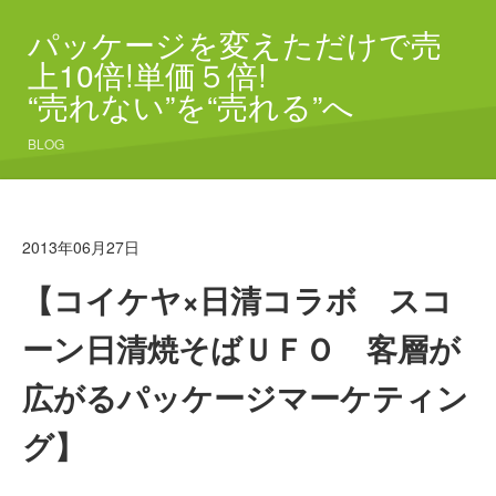
パッケージを変えただけで売
上10倍!単価５倍!
“売れない”を“売れる”へ
BLOG
2013年06月27日
【コイケヤ×日清コラボ スコ
ーン日清焼そばＵＦＯ 客層が
広がるパッケージマーケティン
グ】