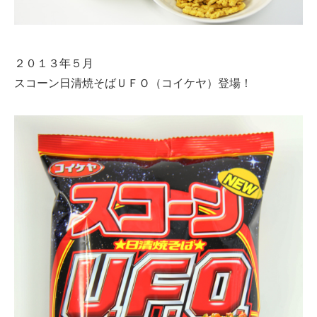
２０１３年５月
スコーン日清焼そばＵＦＯ（コイケヤ）登場！