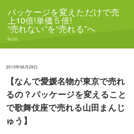
パッケージを変えただけで売
上10倍!単価５倍!
“売れない”を“売れる”へ
BLOG
2013年06月29日
【なんで愛媛名物が東京で売れ
るの？パッケージを変えること
で歌舞伎座で売れる山田まんじ
ゅう】