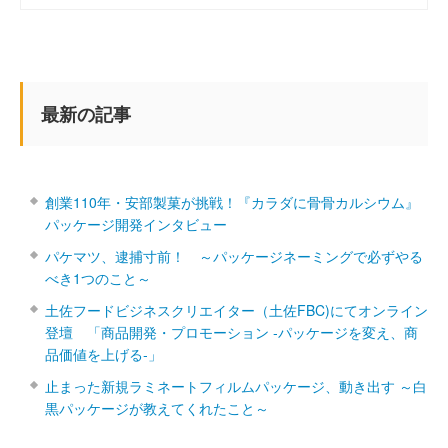
最新の記事
創業110年・安部製菓が挑戦！『カラダに骨骨カルシウム』
パッケージ開発インタビュー
パケマツ、逮捕寸前！ ～パッケージネーミングで必ずやる
べき1つのこと～
土佐フードビジネスクリエイター（土佐FBC)にてオンライン
登壇 「商品開発・プロモーション ‐パッケージを変え、商
品価値を上げる‐」
止まった新規ラミネートフィルムパッケージ、動き出す ～白
黒パッケージが教えてくれたこと～