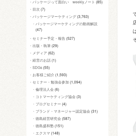
パッケージって面白い weeklyノート
(85)
目次
(7)
パッケージマーケティング
(3,763)
パッケージマーケティングの動画解説
(47)
セミナー予定・報告
(527)
出版・執筆
(29)
メディア
(62)
経営のお話
(1)
SDGs
(55)
お客様ご紹介
(1,593)
セミナー・勉強会参加
(1,094)
倫理法人会
(6)
コトマーケティング協会
(3)
ブログセミナー
(4)
ブランド・マネージャー認定協会
(31)
徳島経営研究会
(587)
徳島盛和塾
(151)
エクスマ
(148)