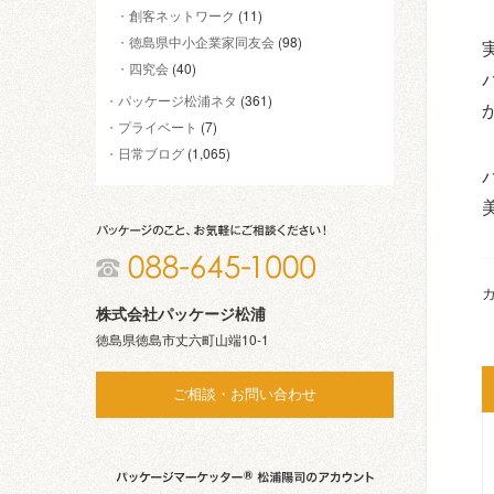
創客ネットワーク
(11)
徳島県中小企業家同友会
(98)
四究会
(40)
パッケージ松浦ネタ
(361)
プライベート
(7)
日常ブログ
(1,065)
カ
株式会社パッケージ松浦
徳島県徳島市丈六町山端10-1
ご相談・お問い合わせ