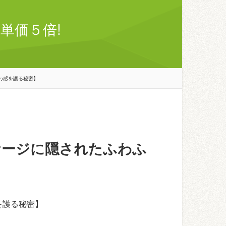
単価５倍!
わ感を護る秘密】
ケージに隠されたふわふ
を護る秘密】