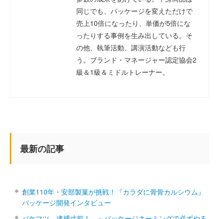
同じでも、パッケージを変えただけで
売上10倍になったり、単価が5倍にな
ったりする事例を生み出している。そ
の他、執筆活動、講演活動なども行
う。ブランド・マネージャー認定協会2
級＆1級＆ミドルトレーナー。
最新の記事
創業110年・安部製菓が挑戦！『カラダに骨骨カルシウム』
パッケージ開発インタビュー
パケマツ、逮捕寸前！ ～パッケージネーミングで必ずやる