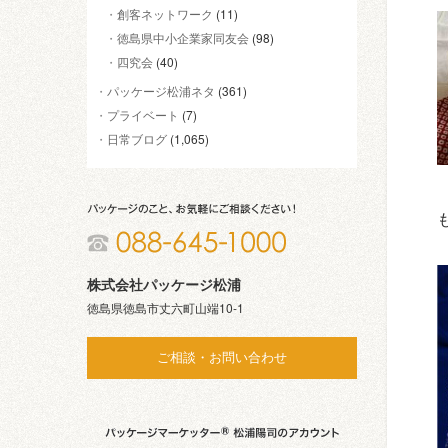
創客ネットワーク
(11)
徳島県中小企業家同友会
(98)
四究会
(40)
パッケージ松浦ネタ
(361)
プライベート
(7)
日常ブログ
(1,065)
株式会社パッケージ松浦
徳島県徳島市丈六町山端10-1
ご相談・お問い合わせ