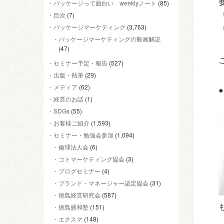
パッケージって面白い weeklyノート
(85)
目次
(7)
パッケージマーケティング
(3,763)
パッケージマーケティングの動画解説
(47)
セミナー予定・報告
(527)
出版・執筆
(29)
メディア
(62)
経営のお話
(1)
SDGs
(55)
お客様ご紹介
(1,593)
セミナー・勉強会参加
(1,094)
倫理法人会
(6)
コトマーケティング協会
(3)
ブログセミナー
(4)
ブランド・マネージャー認定協会
(31)
徳島経営研究会
(587)
徳島盛和塾
(151)
エクスマ
(148)