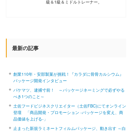
級＆1級＆ミドルトレーナー。
最新の記事
創業110年・安部製菓が挑戦！『カラダに骨骨カルシウム』
パッケージ開発インタビュー
パケマツ、逮捕寸前！ ～パッケージネーミングで必ずやる
べき1つのこと～
土佐フードビジネスクリエイター（土佐FBC)にてオンライン
登壇 「商品開発・プロモーション ‐パッケージを変え、商
品価値を上げる‐」
止まった新規ラミネートフィルムパッケージ、動き出す ～白