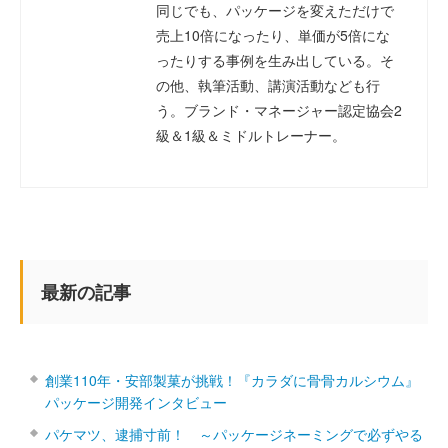
同じでも、パッケージを変えただけで
売上10倍になったり、単価が5倍にな
ったりする事例を生み出している。そ
の他、執筆活動、講演活動なども行
う。ブランド・マネージャー認定協会2
級＆1級＆ミドルトレーナー。
最新の記事
創業110年・安部製菓が挑戦！『カラダに骨骨カルシウム』
パッケージ開発インタビュー
パケマツ、逮捕寸前！ ～パッケージネーミングで必ずやる