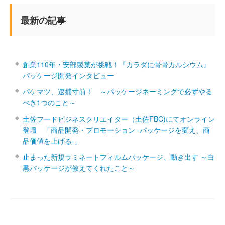
最新の記事
創業110年・安部製菓が挑戦！『カラダに骨骨カルシウム』
パッケージ開発インタビュー
パケマツ、逮捕寸前！ ～パッケージネーミングで必ずやる
べき1つのこと～
土佐フードビジネスクリエイター（土佐FBC)にてオンライン
登壇 「商品開発・プロモーション ‐パッケージを変え、商
品価値を上げる‐」
止まった新規ラミネートフィルムパッケージ、動き出す ～白
黒パッケージが教えてくれたこと～