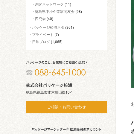
創客ネットワーク
(11)
徳島県中小企業家同友会
(98)
四究会
(40)
パッケージ松浦ネタ
(361)
プライベート
(7)
日常ブログ
(1,065)
株式会社パッケージ松浦
徳島県徳島市丈六町山端10-1
ご相談・お問い合わせ