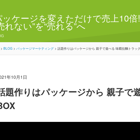
パッケージを変えただけで売上10倍!
“売れない”を“売れる”へ
OG
>
BLOG
>
パッケージマーケティング
>
話題作りはパッケージから 親子で遊べる 味覇拉麵トラック
021年10月1日
話題作りはパッケージから 親子で
BOX