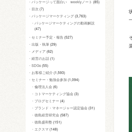
パッケージって面白い weeklyノート
(85)
目次
(7)
パッケージマーケティング
(3,763)
パッケージマーケティングの動画解説
(47)
セミナー予定・報告
(527)
出版・執筆
(29)
メディア
(62)
経営のお話
(1)
SDGs
(55)
お客様ご紹介
(1,593)
セミナー・勉強会参加
(1,094)
倫理法人会
(6)
コトマーケティング協会
(3)
ブログセミナー
(4)
ブランド・マネージャー認定協会
(31)
徳島経営研究会
(587)
徳島盛和塾
(151)
エクスマ
(148)