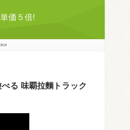
単価５倍!
BOX
遊べる 味覇拉麵トラック