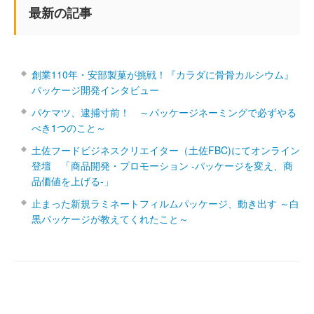
最新の記事
創業110年・安部製菓が挑戦！『カラダに骨骨カルシウム』
パッケージ開発インタビュー
パケマツ、逮捕寸前！ ～パッケージネーミングで必ずやる
べき1つのこと～
土佐フードビジネスクリエイター（土佐FBC)にてオンライン
登壇 「商品開発・プロモーション ‐パッケージを変え、商
品価値を上げる‐」
止まった新規ラミネートフィルムパッケージ、動き出す ～白
黒パッケージが教えてくれたこと～