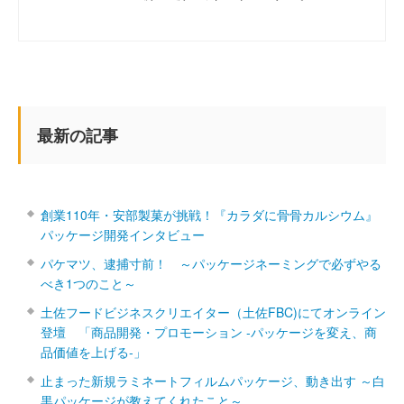
最新の記事
創業110年・安部製菓が挑戦！『カラダに骨骨カルシウム』
パッケージ開発インタビュー
パケマツ、逮捕寸前！ ～パッケージネーミングで必ずやる
べき1つのこと～
土佐フードビジネスクリエイター（土佐FBC)にてオンライン
登壇 「商品開発・プロモーション ‐パッケージを変え、商
品価値を上げる‐」
止まった新規ラミネートフィルムパッケージ、動き出す ～白
黒パッケージが教えてくれたこと～