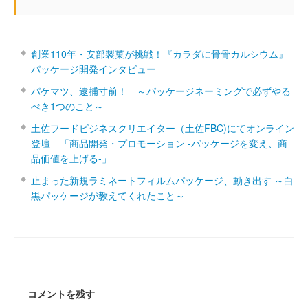
創業110年・安部製菓が挑戦！『カラダに骨骨カルシウム』
パッケージ開発インタビュー
パケマツ、逮捕寸前！ ～パッケージネーミングで必ずやる
べき1つのこと～
土佐フードビジネスクリエイター（土佐FBC)にてオンライン
登壇 「商品開発・プロモーション ‐パッケージを変え、商
品価値を上げる‐」
止まった新規ラミネートフィルムパッケージ、動き出す ～白
黒パッケージが教えてくれたこと～
コメントを残す