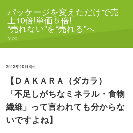
パッケージを変えただけで売
上10倍!単価５倍!
“売れない”を“売れる”へ
BLOG
2013年10月8日
【ＤＡＫＡＲＡ（ダカラ）
「不足しがちなミネラル・食物
繊維」って言われても分からな
いですよね】