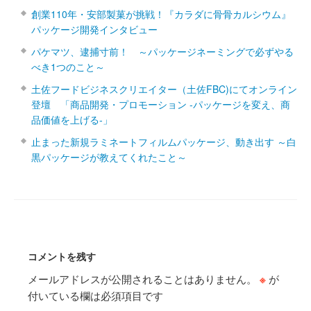
創業110年・安部製菓が挑戦！『カラダに骨骨カルシウム』
パッケージ開発インタビュー
パケマツ、逮捕寸前！ ～パッケージネーミングで必ずやる
べき1つのこと～
土佐フードビジネスクリエイター（土佐FBC)にてオンライン
登壇 「商品開発・プロモーション ‐パッケージを変え、商
品価値を上げる‐」
止まった新規ラミネートフィルムパッケージ、動き出す ～白
黒パッケージが教えてくれたこと～
コメントを残す
メールアドレスが公開されることはありません。
※
が
付いている欄は必須項目です