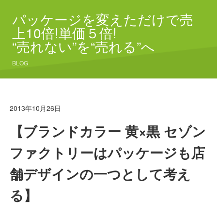
パッケージを変えただけで売
上10倍!単価５倍!
“売れない”を“売れる”へ
BLOG
2013年10月26日
【ブランドカラー 黄×黒 セゾン
ファクトリーはパッケージも店
舗デザインの一つとして考え
る】