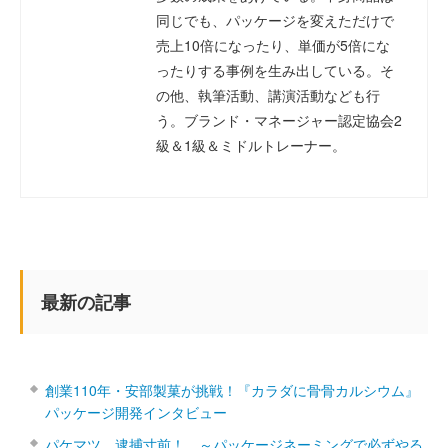
同じでも、パッケージを変えただけで
売上10倍になったり、単価が5倍にな
ったりする事例を生み出している。そ
の他、執筆活動、講演活動なども行
う。ブランド・マネージャー認定協会2
級＆1級＆ミドルトレーナー。
最新の記事
創業110年・安部製菓が挑戦！『カラダに骨骨カルシウム』
パッケージ開発インタビュー
パケマツ、逮捕寸前！ ～パッケージネーミングで必ずやる