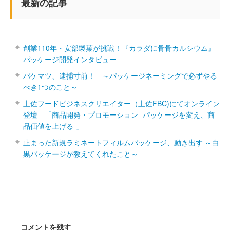
最新の記事
創業110年・安部製菓が挑戦！『カラダに骨骨カルシウム』
パッケージ開発インタビュー
パケマツ、逮捕寸前！ ～パッケージネーミングで必ずやる
べき1つのこと～
土佐フードビジネスクリエイター（土佐FBC)にてオンライン
登壇 「商品開発・プロモーション ‐パッケージを変え、商
品価値を上げる‐」
止まった新規ラミネートフィルムパッケージ、動き出す ～白
黒パッケージが教えてくれたこと～
コメントを残す