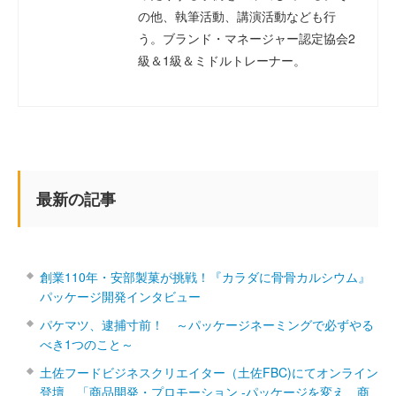
の他、執筆活動、講演活動なども行
う。ブランド・マネージャー認定協会2
級＆1級＆ミドルトレーナー。
最新の記事
創業110年・安部製菓が挑戦！『カラダに骨骨カルシウム』
パッケージ開発インタビュー
パケマツ、逮捕寸前！ ～パッケージネーミングで必ずやる
べき1つのこと～
土佐フードビジネスクリエイター（土佐FBC)にてオンライン
登壇 「商品開発・プロモーション ‐パッケージを変え、商