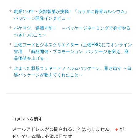
創業110年・安部製菓が挑戦！『カラダに骨骨カルシウム』
パッケージ開発インタビュー
パケマツ、逮捕寸前！ ～パッケージネーミングで必ずやる
べき1つのこと～
土佐フードビジネスクリエイター（土佐FBC)にてオンライン
登壇 「商品開発・プロモーション ‐パッケージを変え、商
品価値を上げる‐」
止まった新規ラミネートフィルムパッケージ、動き出す ～白
黒パッケージが教えてくれたこと～
コメントを残す
メールアドレスが公開されることはありません。
※
が
付いている欄は必須項目です