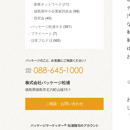
創客ネットワーク
(11)
徳島県中小企業家同友会
(98)
四究会
(40)
パッケージ松浦ネタ
(361)
プライベート
(7)
日常ブログ
(1,065)
株式会社パッケージ松浦
徳島県徳島市丈六町山端10-1
ご相談・お問い合わせ