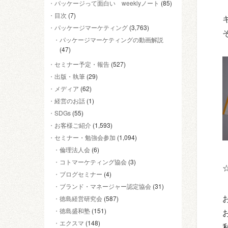
パッケージって面白い weeklyノート
(85)
目次
(7)
パッケージマーケティング
(3,763)
パッケージマーケティングの動画解説
(47)
セミナー予定・報告
(527)
出版・執筆
(29)
メディア
(62)
経営のお話
(1)
SDGs
(55)
お客様ご紹介
(1,593)
セミナー・勉強会参加
(1,094)
倫理法人会
(6)
コトマーケティング協会
(3)
ブログセミナー
(4)
ブランド・マネージャー認定協会
(31)
徳島経営研究会
(587)
徳島盛和塾
(151)
エクスマ
(148)