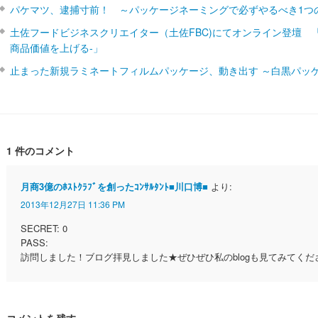
パケマツ、逮捕寸前！ ～パッケージネーミングで必ずやるべき1つ
土佐フードビジネスクリエイター（土佐FBC)にてオンライン登壇 
商品価値を上げる‐」
止まった新規ラミネートフィルムパッケージ、動き出す ～白黒パッ
1 件のコメント
月商3億のﾎｽﾄｸﾗﾌﾞを創ったｺﾝｻﾙﾀﾝﾄ■川口博■
より:
2013年12月27日 11:36 PM
SECRET: 0
PASS:
訪問しました！ブログ拝見しました★ぜひぜひ私のblogも見てみてくだ