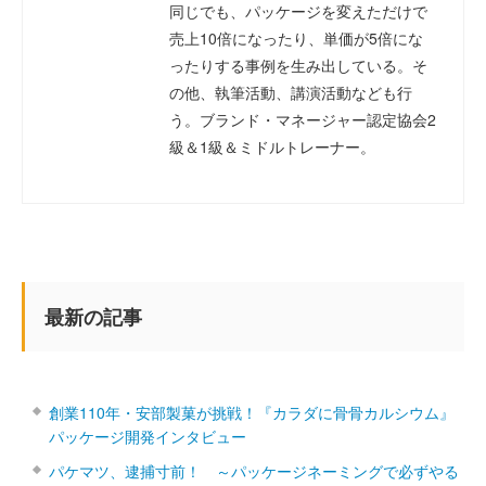
同じでも、パッケージを変えただけで
売上10倍になったり、単価が5倍にな
ったりする事例を生み出している。そ
の他、執筆活動、講演活動なども行
う。ブランド・マネージャー認定協会2
級＆1級＆ミドルトレーナー。
最新の記事
創業110年・安部製菓が挑戦！『カラダに骨骨カルシウム』
パッケージ開発インタビュー
パケマツ、逮捕寸前！ ～パッケージネーミングで必ずやる