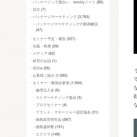
パッケージって面白い weeklyノート
(85)
目次
(7)
パッケージマーケティング
(3,763)
パッケージマーケティングの動画解説
(47)
セミナー予定・報告
(527)
出版・執筆
(29)
メディア
(62)
経営のお話
(1)
SDGs
(55)
お客様ご紹介
(1,593)
セミナー・勉強会参加
(1,094)
倫理法人会
(6)
コトマーケティング協会
(3)
ブログセミナー
(4)
ブランド・マネージャー認定協会
(31)
徳島経営研究会
(587)
徳島盛和塾
(151)
エクスマ
(148)