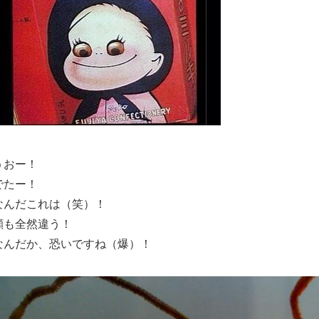
うおー！
でたー！
なんだこれは（笑）！
顔も全然違う！
なんだか、恐いですね（爆）！