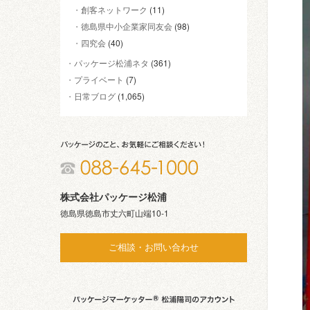
創客ネットワーク
(11)
徳島県中小企業家同友会
(98)
四究会
(40)
パッケージ松浦ネタ
(361)
プライベート
(7)
日常ブログ
(1,065)
株式会社パッケージ松浦
徳島県徳島市丈六町山端10-1
ご相談・お問い合わせ