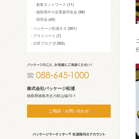
創客ネットワーク
(11)
徳島県中小企業家同友会
(98)
四究会
(40)
パッケージ松浦ネタ
(361)
プライベート
(7)
日常ブログ
(1,065)
株式会社パッケージ松浦
徳島県徳島市丈六町山端10-1
ご相談・お問い合わせ