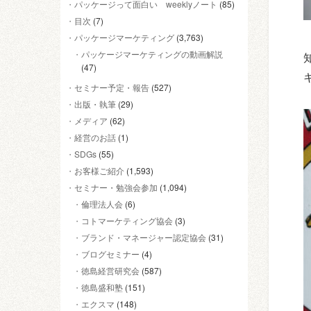
パッケージって面白い weeklyノート
(85)
目次
(7)
パッケージマーケティング
(3,763)
パッケージマーケティングの動画解説
(47)
セミナー予定・報告
(527)
出版・執筆
(29)
メディア
(62)
経営のお話
(1)
SDGs
(55)
お客様ご紹介
(1,593)
セミナー・勉強会参加
(1,094)
倫理法人会
(6)
コトマーケティング協会
(3)
ブランド・マネージャー認定協会
(31)
ブログセミナー
(4)
徳島経営研究会
(587)
徳島盛和塾
(151)
エクスマ
(148)