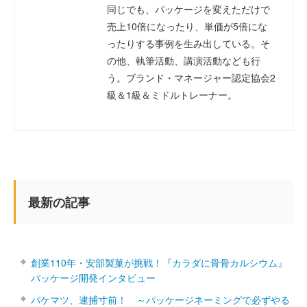
同じでも、パッケージを変えただけで
売上10倍になったり、単価が5倍にな
ったりする事例を生み出している。そ
の他、執筆活動、講演活動なども行
う。ブランド・マネージャー認定協会2
級＆1級＆ミドルトレーナー。
最新の記事
創業110年・安部製菓が挑戦！『カラダに骨骨カルシウム』
パッケージ開発インタビュー
パケマツ、逮捕寸前！ ～パッケージネーミングで必ずやる