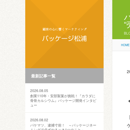
BL
HOME
2
最新記事一覧
2026.08.05
創業110年・安部製菓が挑戦！『カラダに
骨骨カルシウム』パッケージ開発インタビ
ュー
2026.08.02
パケマツ、逮捕寸前！ ～パッケージネー
ミングで必ずやるべき1つのこと～