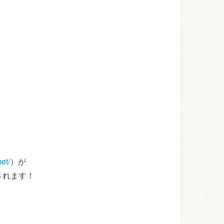
et/
）が
されます！