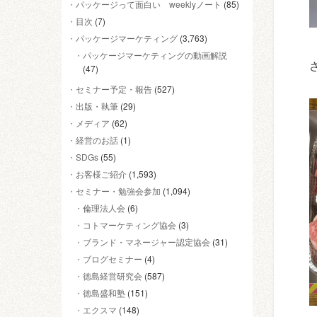
パッケージって面白い weeklyノート
(85)
目次
(7)
パッケージマーケティング
(3,763)
パッケージマーケティングの動画解説
(47)
セミナー予定・報告
(527)
出版・執筆
(29)
メディア
(62)
経営のお話
(1)
SDGs
(55)
お客様ご紹介
(1,593)
セミナー・勉強会参加
(1,094)
倫理法人会
(6)
コトマーケティング協会
(3)
ブランド・マネージャー認定協会
(31)
ブログセミナー
(4)
徳島経営研究会
(587)
徳島盛和塾
(151)
エクスマ
(148)