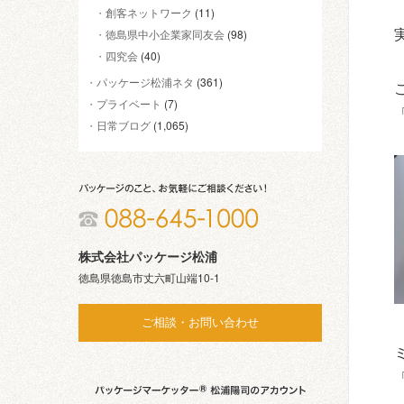
創客ネットワーク
(11)
徳島県中小企業家同友会
(98)
四究会
(40)
パッケージ松浦ネタ
(361)
プライベート
(7)
日常ブログ
(1,065)
株式会社パッケージ松浦
徳島県徳島市丈六町山端10-1
ご相談・お問い合わせ