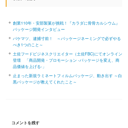
創業110年・安部製菓が挑戦！『カラダに骨骨カルシウム』
パッケージ開発インタビュー
パケマツ、逮捕寸前！ ～パッケージネーミングで必ずやる
べき1つのこと～
土佐フードビジネスクリエイター（土佐FBC)にてオンライン
登壇 「商品開発・プロモーション ‐パッケージを変え、商
品価値を上げる‐」
止まった新規ラミネートフィルムパッケージ、動き出す ～白
黒パッケージが教えてくれたこと～
コメントを残す