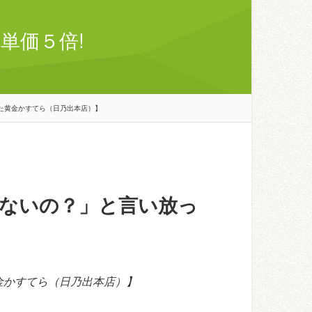
単価５倍!
た黄金かすてら（日乃出本店）】
ないの？」と言い放っ
金かすてら（日乃出本店）】