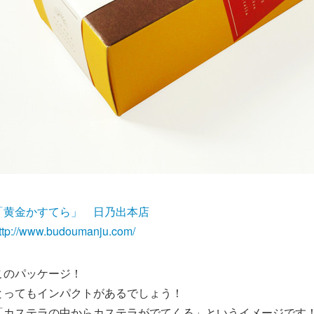
「黄金かすてら」 日乃出本店
ttp://www.budoumanju.com/
このパッケージ！
とってもインパクトがあるでしょう！
「カステラの中からカステラがでてくる」というイメージです