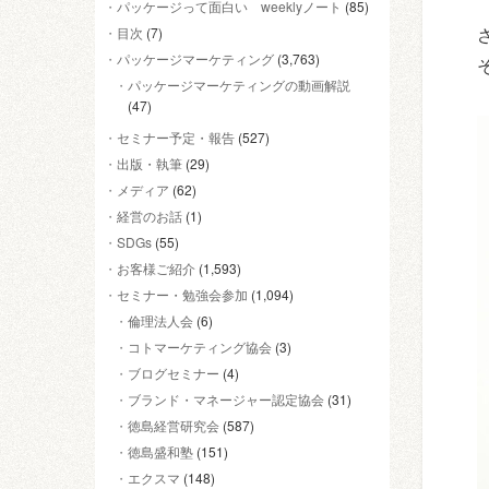
パッケージって面白い weeklyノート
(85)
目次
(7)
パッケージマーケティング
(3,763)
パッケージマーケティングの動画解説
(47)
セミナー予定・報告
(527)
出版・執筆
(29)
メディア
(62)
経営のお話
(1)
SDGs
(55)
お客様ご紹介
(1,593)
セミナー・勉強会参加
(1,094)
倫理法人会
(6)
コトマーケティング協会
(3)
ブログセミナー
(4)
ブランド・マネージャー認定協会
(31)
徳島経営研究会
(587)
徳島盛和塾
(151)
エクスマ
(148)