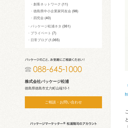
創客ネットワーク
(11)
徳島県中小企業家同友会
(98)
四究会
(40)
パッケージ松浦ネタ
(361)
プライベート
(7)
日常ブログ
(1,065)
株式会社パッケージ松浦
徳島県徳島市丈六町山端10-1
h
ご相談・お問い合わせ