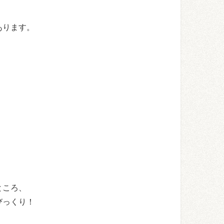
あります。
ところ、
びっくり！