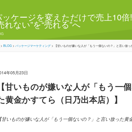
パッケージを変えただけで売上10倍!
“売れない”を“売れる”へ
OG
>
BLOG
>
パッケージマーケティング
>
【甘いものが嫌いな人が「もう一個ないの？」と言い放っ
014年05月23日
【甘いものが嫌いな人が「もう一個
た黄金かすてら（日乃出本店）】
【甘いものが嫌いな人が「もう一個ないの？」と言い放った黄