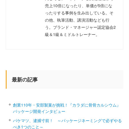
売上10倍になったり、単価が5倍にな
ったりする事例を生み出している。そ
の他、執筆活動、講演活動なども行
う。ブランド・マネージャー認定協会2
級＆1級＆ミドルトレーナー。
最新の記事
創業110年・安部製菓が挑戦！『カラダに骨骨カルシウム』
パッケージ開発インタビュー
パケマツ、逮捕寸前！ ～パッケージネーミングで必ずやる
べき1つのこと～