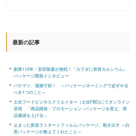
最新の記事
創業110年・安部製菓が挑戦！『カラダに骨骨カルシウム』
パッケージ開発インタビュー
パケマツ、逮捕寸前！ ～パッケージネーミングで必ずやる
べき1つのこと～
土佐フードビジネスクリエイター（土佐FBC)にてオンライン
登壇 「商品開発・プロモーション ‐パッケージを変え、商
品価値を上げる‐」
止まった新規ラミネートフィルムパッケージ、動き出す ～白
黒パッケージが教えてくれたこと～