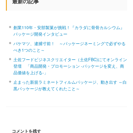
最新の記事
創業110年・安部製菓が挑戦！『カラダに骨骨カルシウム』
パッケージ開発インタビュー
パケマツ、逮捕寸前！ ～パッケージネーミングで必ずやる
べき1つのこと～
土佐フードビジネスクリエイター（土佐FBC)にてオンライン
登壇 「商品開発・プロモーション ‐パッケージを変え、商
品価値を上げる‐」
止まった新規ラミネートフィルムパッケージ、動き出す ～白
黒パッケージが教えてくれたこと～
コメントを残す