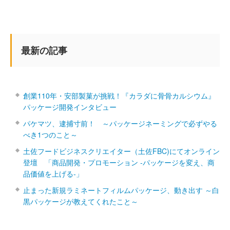
最新の記事
創業110年・安部製菓が挑戦！『カラダに骨骨カルシウム』
パッケージ開発インタビュー
パケマツ、逮捕寸前！ ～パッケージネーミングで必ずやる
べき1つのこと～
土佐フードビジネスクリエイター（土佐FBC)にてオンライン
登壇 「商品開発・プロモーション ‐パッケージを変え、商
品価値を上げる‐」
止まった新規ラミネートフィルムパッケージ、動き出す ～白
黒パッケージが教えてくれたこと～