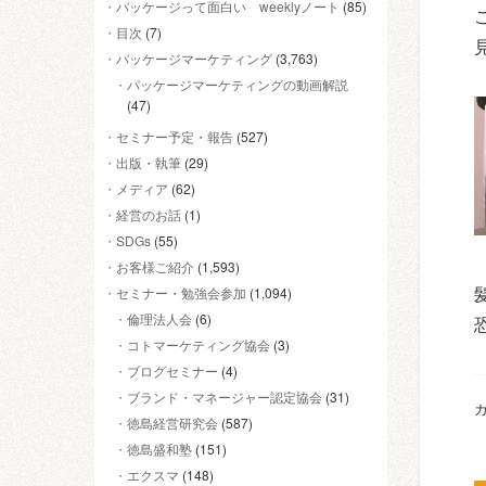
パッケージって面白い weeklyノート
(85)
目次
(7)
パッケージマーケティング
(3,763)
パッケージマーケティングの動画解説
(47)
セミナー予定・報告
(527)
出版・執筆
(29)
メディア
(62)
経営のお話
(1)
SDGs
(55)
お客様ご紹介
(1,593)
セミナー・勉強会参加
(1,094)
倫理法人会
(6)
コトマーケティング協会
(3)
ブログセミナー
(4)
ブランド・マネージャー認定協会
(31)
カ
徳島経営研究会
(587)
徳島盛和塾
(151)
エクスマ
(148)