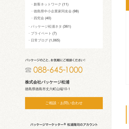
創客ネットワーク
(11)
徳島県中小企業家同友会
(98)
四究会
(40)
パッケージ松浦ネタ
(361)
プライベート
(7)
日常ブログ
(1,065)
株式会社パッケージ松浦
徳島県徳島市丈六町山端10-1
ご相談・お問い合わせ