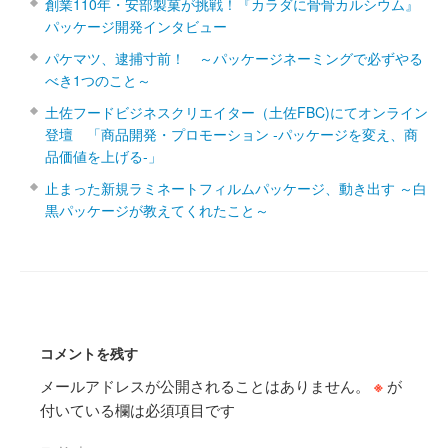
創業110年・安部製菓が挑戦！『カラダに骨骨カルシウム』
パッケージ開発インタビュー
パケマツ、逮捕寸前！ ～パッケージネーミングで必ずやる
べき1つのこと～
土佐フードビジネスクリエイター（土佐FBC)にてオンライン
登壇 「商品開発・プロモーション ‐パッケージを変え、商
品価値を上げる‐」
止まった新規ラミネートフィルムパッケージ、動き出す ～白
黒パッケージが教えてくれたこと～
コメントを残す
メールアドレスが公開されることはありません。
※
が
付いている欄は必須項目です