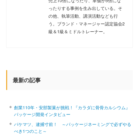
売上10倍になったり、単価が5倍にな
ったりする事例を生み出している。そ
の他、執筆活動、講演活動なども行
う。ブランド・マネージャー認定協会2
級＆1級＆ミドルトレーナー。
最新の記事
創業110年・安部製菓が挑戦！『カラダに骨骨カルシウム』
パッケージ開発インタビュー
パケマツ、逮捕寸前！ ～パッケージネーミングで必ずやる
べき1つのこと～