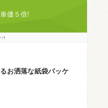
単価５倍!
ージ】
るお洒落な紙袋パッケ
】