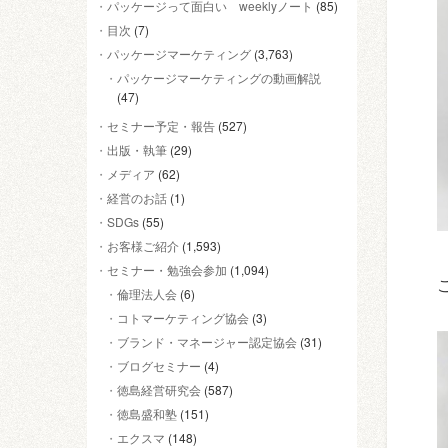
パッケージって面白い weeklyノート
(85)
目次
(7)
パッケージマーケティング
(3,763)
パッケージマーケティングの動画解説
(47)
セミナー予定・報告
(527)
出版・執筆
(29)
メディア
(62)
経営のお話
(1)
SDGs
(55)
お客様ご紹介
(1,593)
セミナー・勉強会参加
(1,094)
倫理法人会
(6)
コトマーケティング協会
(3)
ブランド・マネージャー認定協会
(31)
ブログセミナー
(4)
徳島経営研究会
(587)
徳島盛和塾
(151)
エクスマ
(148)