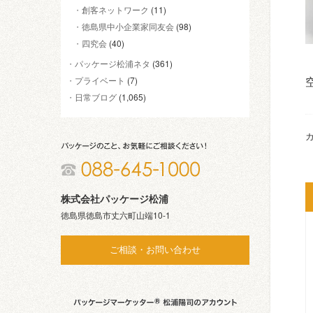
創客ネットワーク
(11)
徳島県中小企業家同友会
(98)
四究会
(40)
パッケージ松浦ネタ
(361)
プライベート
(7)
日常ブログ
(1,065)
カ
株式会社パッケージ松浦
徳島県徳島市丈六町山端10-1
ご相談・お問い合わせ