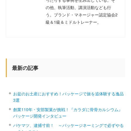
ったりする事例を生み出している。そ
の他、執筆活動、講演活動なども行
う。ブランド・マネージャー認定協会2
級＆1級＆ミドルトレーナー。
最新の記事
お盆のお土産におすすめ！パッケージで旅を追体験する逸品
3選
創業110年・安部製菓が挑戦！『カラダに骨骨カルシウム』
パッケージ開発インタビュー
パケマツ、逮捕寸前！ ～パッケージネーミングで必ずやる