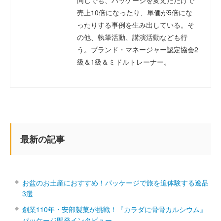
同じでも、パッケージを変えただけで
売上10倍になったり、単価が5倍にな
ったりする事例を生み出している。そ
の他、執筆活動、講演活動なども行
う。ブランド・マネージャー認定協会2
級＆1級＆ミドルトレーナー。
最新の記事
お盆のお土産におすすめ！パッケージで旅を追体験する逸品
3選
創業110年・安部製菓が挑戦！『カラダに骨骨カルシウム』
パッケージ開発インタビュー