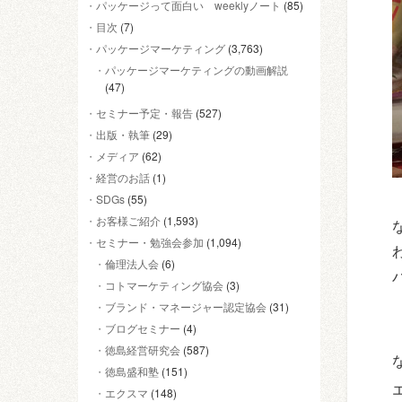
パッケージって面白い weeklyノート
(85)
目次
(7)
パッケージマーケティング
(3,763)
パッケージマーケティングの動画解説
(47)
セミナー予定・報告
(527)
出版・執筆
(29)
メディア
(62)
経営のお話
(1)
SDGs
(55)
お客様ご紹介
(1,593)
セミナー・勉強会参加
(1,094)
倫理法人会
(6)
コトマーケティング協会
(3)
ブランド・マネージャー認定協会
(31)
ブログセミナー
(4)
徳島経営研究会
(587)
徳島盛和塾
(151)
エクスマ
(148)