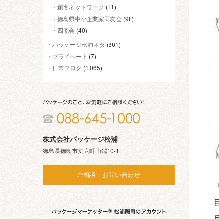
創客ネットワーク
(11)
徳島県中小企業家同友会
(98)
四究会
(40)
パッケージ松浦ネタ
(361)
プライベート
(7)
日常ブログ
(1,065)
株式会社パッケージ松浦
徳島県徳島市丈六町山端10-1
ご相談・お問い合わせ