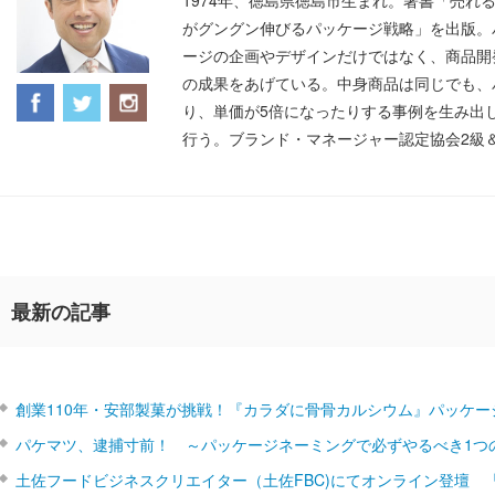
1974年、徳島県徳島市生まれ。著書「売れ
がグングン伸びるパッケージ戦略」を出版。
ージの企画やデザインだけではなく、商品開
の成果をあげている。中身商品は同じでも、
り、単価が5倍になったりする事例を生み出
行う。ブランド・マネージャー認定協会2級
最新の記事
創業110年・安部製菓が挑戦！『カラダに骨骨カルシウム』パッケー
パケマツ、逮捕寸前！ ～パッケージネーミングで必ずやるべき1つ
土佐フードビジネスクリエイター（土佐FBC)にてオンライン登壇 