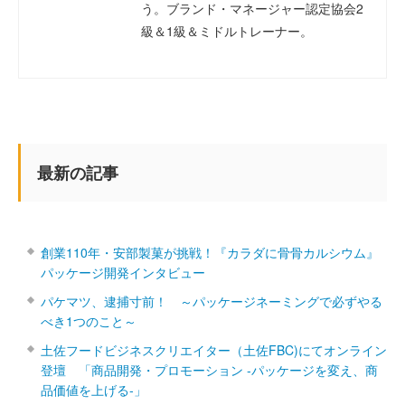
う。ブランド・マネージャー認定協会2
級＆1級＆ミドルトレーナー。
最新の記事
創業110年・安部製菓が挑戦！『カラダに骨骨カルシウム』
パッケージ開発インタビュー
パケマツ、逮捕寸前！ ～パッケージネーミングで必ずやる
べき1つのこと～
土佐フードビジネスクリエイター（土佐FBC)にてオンライン
登壇 「商品開発・プロモーション ‐パッケージを変え、商
品価値を上げる‐」