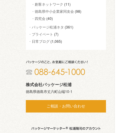
創客ネットワーク
(11)
徳島県中小企業家同友会
(98)
四究会
(40)
パッケージ松浦ネタ
(361)
プライベート
(7)
日常ブログ
(1,065)
株式会社パッケージ松浦
徳島県徳島市丈六町山端10-1
ご相談・お問い合わせ