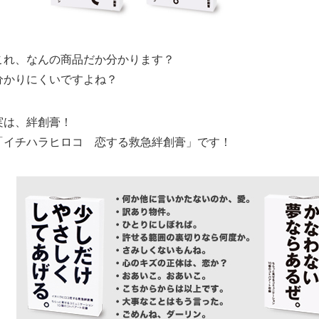
これ、なんの商品だか分かります？
分かりにくいですよね？
実は、絆創膏！
「イチハラヒロコ 恋する救急絆創膏」です！