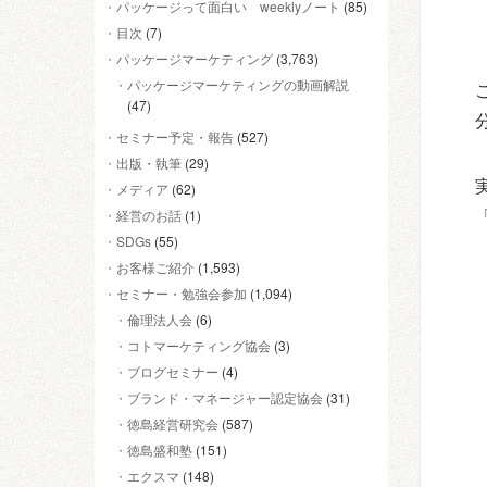
パッケージって面白い weeklyノート
(85)
目次
(7)
パッケージマーケティング
(3,763)
パッケージマーケティングの動画解説
(47)
セミナー予定・報告
(527)
出版・執筆
(29)
メディア
(62)
経営のお話
(1)
SDGs
(55)
お客様ご紹介
(1,593)
セミナー・勉強会参加
(1,094)
倫理法人会
(6)
コトマーケティング協会
(3)
ブログセミナー
(4)
ブランド・マネージャー認定協会
(31)
徳島経営研究会
(587)
徳島盛和塾
(151)
エクスマ
(148)