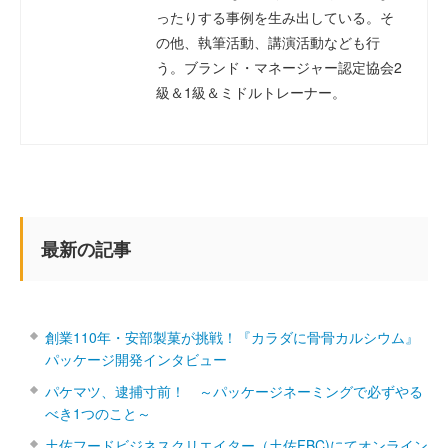
ったりする事例を生み出している。そ
の他、執筆活動、講演活動なども行
う。ブランド・マネージャー認定協会2
級＆1級＆ミドルトレーナー。
最新の記事
創業110年・安部製菓が挑戦！『カラダに骨骨カルシウム』
パッケージ開発インタビュー
パケマツ、逮捕寸前！ ～パッケージネーミングで必ずやる
べき1つのこと～
土佐フードビジネスクリエイター（土佐FBC)にてオンライン