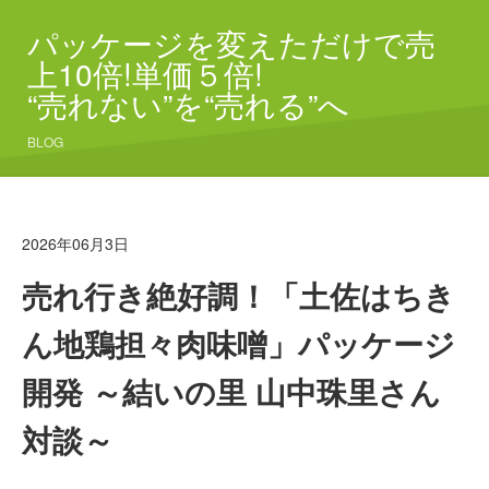
パッケージを変えただけで売
上10倍!単価５倍!
“売れない”を“売れる”へ
BLOG
2026年06月3日
売れ行き絶好調！「土佐はちき
ん地鶏担々肉味噌」パッケージ
開発 ～結いの里 山中珠里さん
対談～