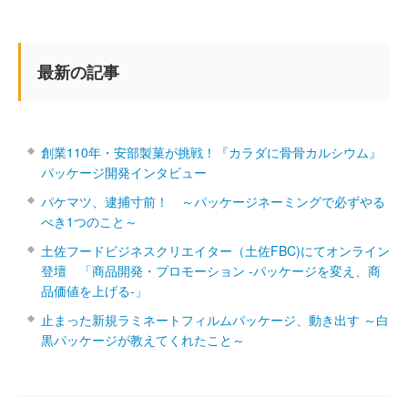
最新の記事
創業110年・安部製菓が挑戦！『カラダに骨骨カルシウム』
パッケージ開発インタビュー
パケマツ、逮捕寸前！ ～パッケージネーミングで必ずやる
べき1つのこと～
土佐フードビジネスクリエイター（土佐FBC)にてオンライン
登壇 「商品開発・プロモーション ‐パッケージを変え、商
品価値を上げる‐」
止まった新規ラミネートフィルムパッケージ、動き出す ～白
黒パッケージが教えてくれたこと～