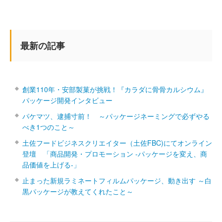
最新の記事
創業110年・安部製菓が挑戦！『カラダに骨骨カルシウム』
パッケージ開発インタビュー
パケマツ、逮捕寸前！ ～パッケージネーミングで必ずやる
べき1つのこと～
土佐フードビジネスクリエイター（土佐FBC)にてオンライン
登壇 「商品開発・プロモーション ‐パッケージを変え、商
品価値を上げる‐」
止まった新規ラミネートフィルムパッケージ、動き出す ～白
黒パッケージが教えてくれたこと～