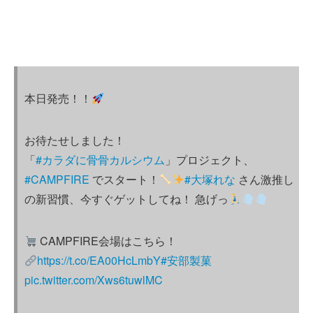
本日発売！！
お待たせしました！
「
#カラダに骨骨カルシウム
」プロジェクト、
#CAMPFIRE
でスタート！
#大塚れな
さん激推し
の新習慣、今すぐゲットしてね！ 急げっ
CAMPFIRE会場はこちら！
https://t.co/EA00HcLmbY
#安部製菓
pic.twitter.com/Xws6tuwlMC