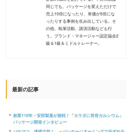
同じでも、パッケージを変えただけで
売上10倍になったり、単価が5倍にな
ったりする事例を生み出している。そ
の他、執筆活動、講演活動なども行
う。ブランド・マネージャー認定協会2
級＆1級＆ミドルトレーナー。
最新の記事
創業110年・安部製菓が挑戦！『カラダに骨骨カルシウム』
パッケージ開発インタビュー
パケマツ、逮捕寸前！ ～パッケージネーミングで必ずやる