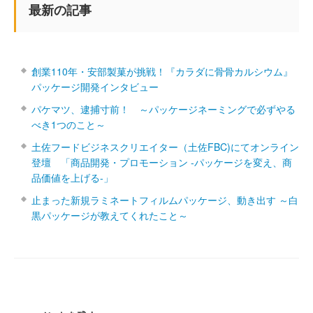
最新の記事
創業110年・安部製菓が挑戦！『カラダに骨骨カルシウム』
パッケージ開発インタビュー
パケマツ、逮捕寸前！ ～パッケージネーミングで必ずやる
べき1つのこと～
土佐フードビジネスクリエイター（土佐FBC)にてオンライン
登壇 「商品開発・プロモーション ‐パッケージを変え、商
品価値を上げる‐」
止まった新規ラミネートフィルムパッケージ、動き出す ～白
黒パッケージが教えてくれたこと～