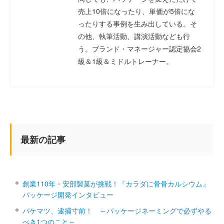
売上10倍になったり、単価が5倍にな
ったりする事例を生み出している。そ
の他、執筆活動、講演活動なども行
う。ブランド・マネージャー認定協会2
級＆1級＆ミドルトレーナー。
最新の記事
創業110年・安部製菓が挑戦！『カラダに骨骨カルシウム』
パッケージ開発インタビュー
パケマツ、逮捕寸前！ ～パッケージネーミングで必ずやる
べき1つのこと～