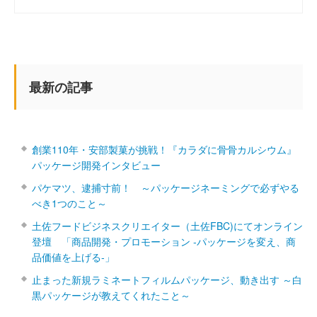
最新の記事
創業110年・安部製菓が挑戦！『カラダに骨骨カルシウム』
パッケージ開発インタビュー
パケマツ、逮捕寸前！ ～パッケージネーミングで必ずやる
べき1つのこと～
土佐フードビジネスクリエイター（土佐FBC)にてオンライン
登壇 「商品開発・プロモーション ‐パッケージを変え、商
品価値を上げる‐」
止まった新規ラミネートフィルムパッケージ、動き出す ～白
黒パッケージが教えてくれたこと～