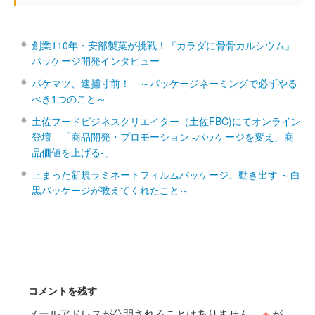
創業110年・安部製菓が挑戦！『カラダに骨骨カルシウム』
パッケージ開発インタビュー
パケマツ、逮捕寸前！ ～パッケージネーミングで必ずやる
べき1つのこと～
土佐フードビジネスクリエイター（土佐FBC)にてオンライン
登壇 「商品開発・プロモーション ‐パッケージを変え、商
品価値を上げる‐」
止まった新規ラミネートフィルムパッケージ、動き出す ～白
黒パッケージが教えてくれたこと～
コメントを残す
メールアドレスが公開されることはありません。
※
が