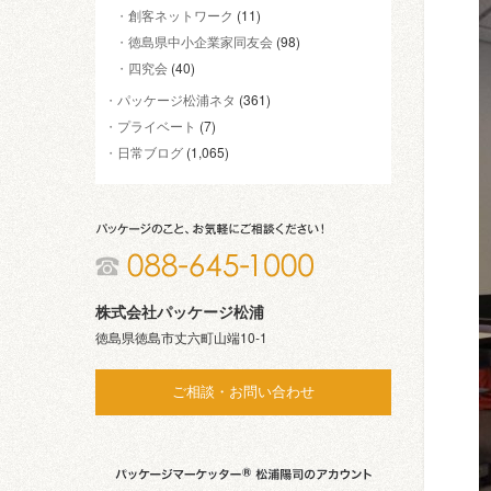
創客ネットワーク
(11)
徳島県中小企業家同友会
(98)
四究会
(40)
パッケージ松浦ネタ
(361)
プライベート
(7)
日常ブログ
(1,065)
株式会社パッケージ松浦
徳島県徳島市丈六町山端10-1
ご相談・お問い合わせ