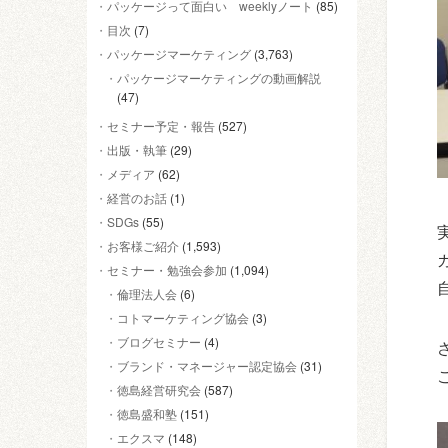
パッケージって面白い weeklyノート
(85)
目次
(7)
パッケージマーケティング
(3,763)
パッケージマーケティングの動画解説
(47)
セミナー予定・報告
(527)
出版・執筆
(29)
メディア
(62)
経営のお話
(1)
SDGs
(55)
お客様ご紹介
(1,593)
セミナー・勉強会参加
(1,094)
倫理法人会
(6)
コトマーケティング協会
(3)
ブログセミナー
(4)
ブランド・マネージャー認定協会
(31)
徳島経営研究会
(587)
徳島盛和塾
(151)
エクスマ
(148)