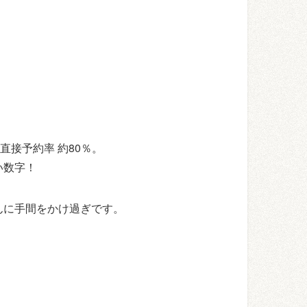
、直接予約率 約80％。
い数字！
んに手間をかけ過ぎです。