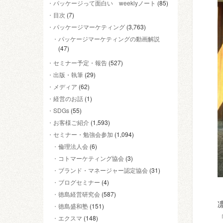
パッケージって面白い weeklyノート
(85)
目次
(7)
パッケージマーケティング
(3,763)
パッケージマーケティングの動画解説
(47)
セミナー予定・報告
(527)
出版・執筆
(29)
メディア
(62)
経営のお話
(1)
SDGs
(55)
お客様ご紹介
(1,593)
セミナー・勉強会参加
(1,094)
倫理法人会
(6)
コトマーケティング協会
(3)
ブランド・マネージャー認定協会
(31)
ブログセミナー
(4)
徳島経営研究会
(587)
徳島盛和塾
(151)
エクスマ
(148)