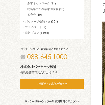
創客ネットワーク
(11)
徳島県中小企業家同友会
(98)
四究会
(40)
パッケージ松浦ネタ
(361)
プライベート
(7)
日常ブログ
(1,065)
株式会社パッケージ松浦
徳島県徳島市丈六町山端10-1
ご相談・お問い合わせ