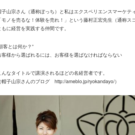
帽子山宗さん（通称ぼっち）と私はエクスペリエンスマーケテ
「モノを売るな！体験を売れ！」という藤村正宏先生（通称ス
ともに経営を実践する仲間です。
“顧客とは何か？”
お客様から選ばれるには、お客様を選ばなければならない
こんなタイトルで講演されるほどの名経営者です。
帽子山宗さんのブログ http://ameblo.jp/ryokandayo/）