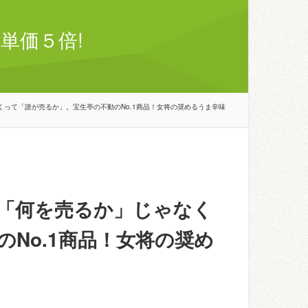
単価５倍!
って「誰が売るか」。宝生亭の不動のNo.1商品！女将の奨めるうま辛味
「何を売るか」じゃなく
No.1商品！女将の奨め