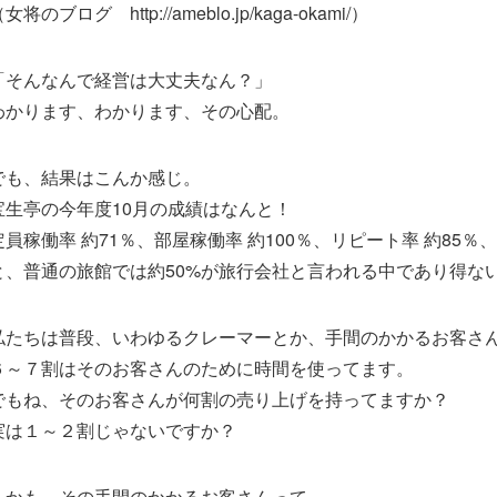
女将のブログ http://ameblo.jp/kaga-okami/）
「そんなんで経営は大丈夫なん？」
わかります、わかります、その心配。
でも、結果はこんか感じ。
宝生亭の今年度10月の成績はなんと！
定員稼働率 約71％、部屋稼働率 約100％、リピート率 約85％
と、普通の旅館では約50%が旅行会社と言われる中であり得な
私たちは普段、いわゆるクレーマーとか、手間のかかるお客さ
６～７割はそのお客さんのために時間を使ってます。
でもね、そのお客さんが何割の売り上げを持ってますか？
実は１～２割じゃないですか？
しかも、その手間のかかるお客さんって、