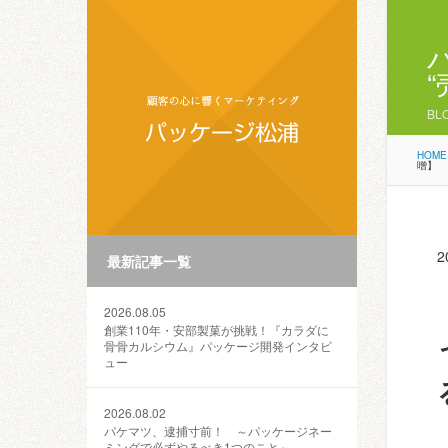
BL
HOME
噌】
2
最新記事一覧
2026.08.05
創業110年・安部製菓が挑戦！『カラダに
骨骨カルシウム』パッケージ開発インタビ
ュー
2026.08.02
パケマツ、逮捕寸前！ ～パッケージネー
ミングで必ずやるべき1つのこと～