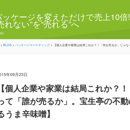
パッケージを変えただけで売上10倍!
“売れない”を“売れる”へ
OG
>
BLOG
>
パッケージマーケティング
>
【個人企業や家業は結局これか？！「何を売るか」じゃなく
015年09月23日
【個人企業や家業は結局これか？！
って「誰が売るか」。宝生亭の不動の
るうま辛味噌】